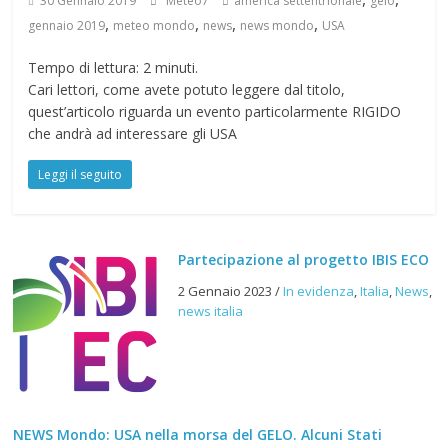
30 Gennaio 2019
Meteo7
america settentrionale
gelo
,
,
,
,
gennaio 2019
meteo mondo
news
news mondo
USA
Tempo di lettura:
2
minuti.
Cari lettori, come avete potuto leggere dal titolo,
quest’articolo riguarda un evento particolarmente RIGIDO
che andrà ad interessare gli USA
Leggi il seguito
Partecipazione al progetto IBIS ECO
2 Gennaio 2023
/
In evidenza
,
Italia
,
News
,
news italia
NEWS Mondo: USA nella morsa del GELO. Alcuni Stati