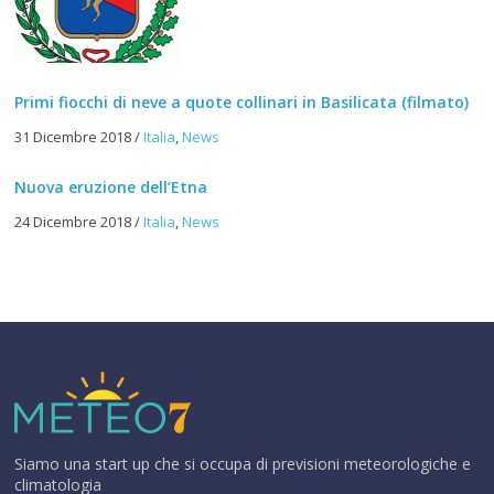
Primi fiocchi di neve a quote collinari in Basilicata (filmato)
31 Dicembre 2018
/
Italia
,
News
Nuova eruzione dell’Etna
24 Dicembre 2018
/
Italia
,
News
Siamo una start up che si occupa di previsioni meteorologiche e
climatologia