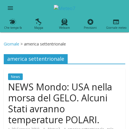
menu
Che tempo fa
Mappa
Webcam
Previsioni
Giornale meteo
Giornale
> america settentrionale
america settentrionale
News
NEWS Mondo: USA nella
morsa del GELO. Alcuni
Stati avranno
temperature POLARI.
,
,