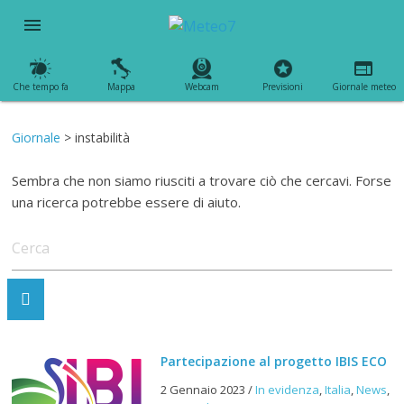
menu
Che tempo fa
Mappa
Webcam
Previsioni
Giornale meteo
Giornale
> instabilità
Sembra che non siamo riusciti a trovare ciò che cercavi. Forse
una ricerca potrebbe essere di aiuto.
Partecipazione al progetto IBIS ECO
2 Gennaio 2023
/
In evidenza
,
Italia
,
News
,