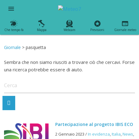
menu
Che tempo fa
Mappa
Webcam
Previsioni
Giornale meteo
Giornale
> pasquetta
Sembra che non siamo riusciti a trovare ciò che cercavi. Forse
una ricerca potrebbe essere di aiuto.
Partecipazione al progetto IBIS ECO
2 Gennaio 2023
/
In evidenza
,
Italia
,
News
,